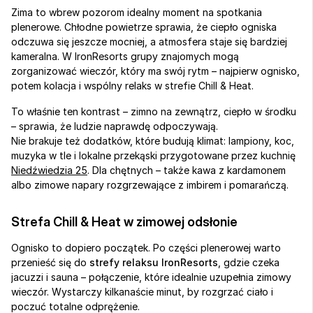
Zima to wbrew pozorom idealny moment na spotkania 
plenerowe. Chłodne powietrze sprawia, że ciepło ogniska 
odczuwa się jeszcze mocniej, a atmosfera staje się bardziej 
kameralna. W IronResorts grupy znajomych mogą 
zorganizować wieczór, który ma swój rytm – najpierw ognisko, 
potem kolacja i wspólny relaks w strefie Chill & Heat.
To właśnie ten kontrast – zimno na zewnątrz, ciepło w środku 
– sprawia, że ludzie naprawdę odpoczywają.
Nie brakuje też dodatków, które budują klimat: lampiony, koc, 
muzyka w tle i lokalne przekąski przygotowane przez kuchnię 
Niedźwiedzia 25
. Dla chętnych – także kawa z kardamonem 
albo zimowe napary rozgrzewające z imbirem i pomarańczą.
Strefa Chill & Heat w zimowej odsłonie
Ognisko to dopiero początek. Po części plenerowej warto 
przenieść się do 
strefy relaksu IronResorts
, gdzie czeka 
jacuzzi i sauna – połączenie, które idealnie uzupełnia zimowy 
wieczór. Wystarczy kilkanaście minut, by rozgrzać ciało i 
poczuć totalne odprężenie.