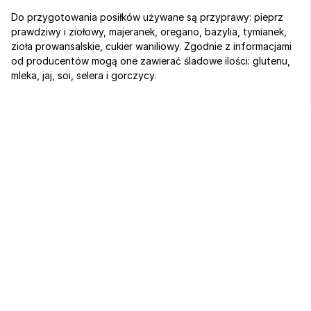
Do przygotowania posiłków używane są przyprawy: pieprz 
prawdziwy i ziołowy, majeranek, oregano, bazylia, tymianek, 
zioła prowansalskie, cukier waniliowy. Zgodnie z informacjami 
od producentów mogą one zawierać śladowe ilości: glutenu, 
mleka, jaj, soi, selera i gorczycy.
Sport, biznes 
i regeneracja 
w jednym miejscu
od 259 zł / noc
Zarezerwuj pobyt