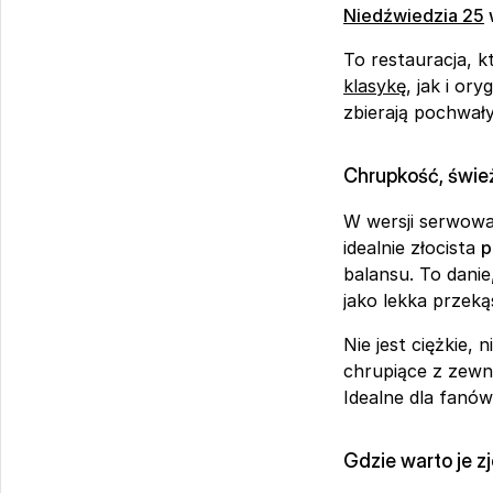
Niedźwiedzia 25
 
klasykę
, jak i or
zbierają pochwały
Chrupkość, śwież
W wersji serwowan
idealnie złocista 
p
balansu. To danie
jako lekka przekąs
Nie jest ciężkie,
chrupiące z zewn
Idealne dla fanów
Gdzie warto je z