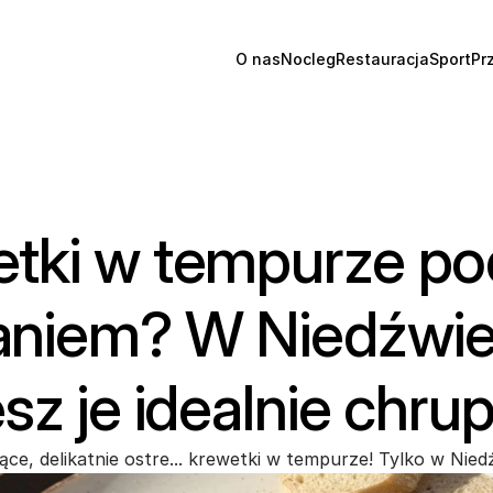
O nas
Nocleg
Restauracja
Sport
Pr
tki w tempurze pod
niem? W Niedźwied
esz je idealnie chru
ce, delikatnie ostre... krewetki w tempurze! Tylko w Niedź