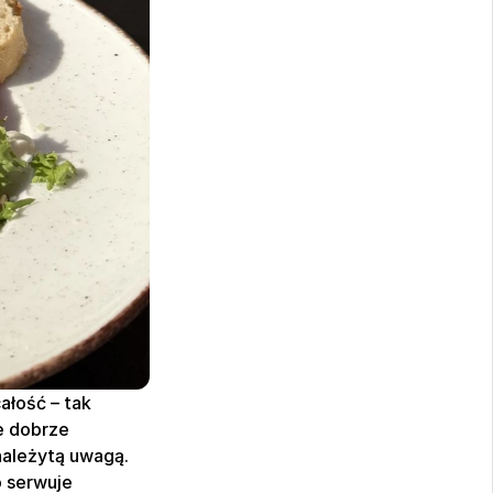
łość – tak 
 dobrze 
należytą uwagą. 
Jeśli szukasz krewetek w tempurze pod Poznaniem, koniecznie sprawdź, co serwuje 