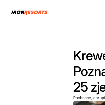
Krewe
Pozna
25 zj
Pachnące, chrupią