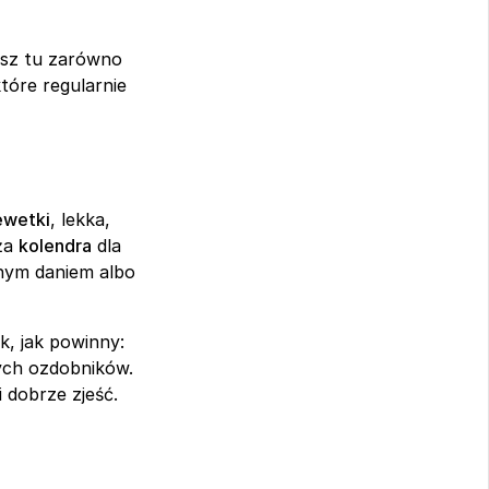
To restauracja, która słynie z krótkiego, ale dopracowanego menu. Znajdziesz tu zarówno 
które regularnie 
ewetki
, lekka, 
ża 
kolendra
 dla 
nym daniem albo 
k, jak powinny: 
ych ozdobników. 
i dobrze zjeść.