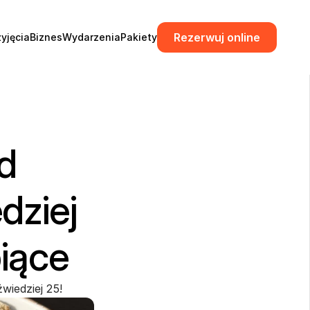
Rezerwuj online
zyjęcia
Biznes
Wydarzenia
Pakiety
 
ziej 
piące
wiedziej 25!