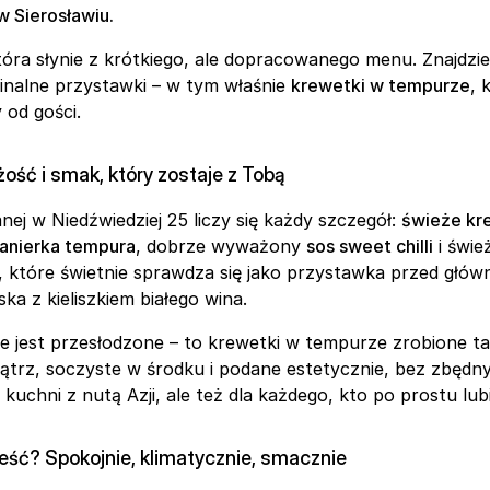
w Sierosławiu.
yginalne przystawki – w tym właśnie 
krewetki w tempurze
, 
 od gości.
ość i smak, który zostaje z Tobą
ej w Niedźwiedziej 25 liczy się każdy szczegół: 
świeże kr
anierka tempura
, dobrze wyważony 
sos sweet chilli
 i świe
, które świetnie sprawdza się jako przystawka przed głów
ka z kieliszkiem białego wina.
 nie jest przesłodzone – to krewetki w tempurze zrobione ta
ątrz, soczyste w środku i podane estetycznie, bez zbędn
 kuchni z nutą Azji, ale też dla każdego, kto po prostu lub
jeść? Spokojnie, klimatycznie, smacznie