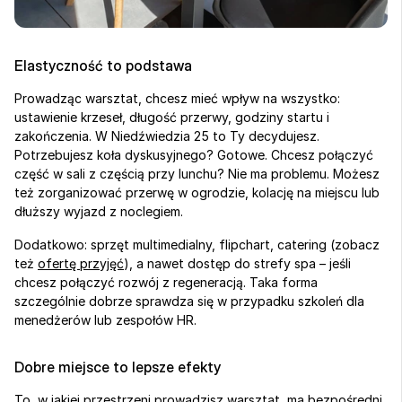
Elastyczność to podstawa
Prowadząc warsztat, chcesz mieć wpływ na wszystko: 
ustawienie krzeseł, długość przerwy, godziny startu i 
zakończenia. W Niedźwiedzia 25 to Ty decydujesz. 
Potrzebujesz koła dyskusyjnego? Gotowe. Chcesz połączyć 
część w sali z częścią przy lunchu? Nie ma problemu. Możesz 
też zorganizować przerwę w ogrodzie, kolację na miejscu lub 
dłuższy wyjazd z noclegiem.
Dodatkowo: sprzęt multimedialny, flipchart, catering (zobacz 
też 
ofertę przyjęć
), a nawet dostęp do strefy spa – jeśli 
chcesz połączyć rozwój z regeneracją. Taka forma 
szczególnie dobrze sprawdza się w przypadku szkoleń dla 
menedżerów lub zespołów HR.
Dobre miejsce to lepsze efekty
To, w jakiej przestrzeni prowadzisz warsztat, ma bezpośredni 