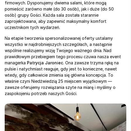
firmowych. Dysponujemy dwiema salami, które mogą 
pomieścić zarówno małe (do 30 osób), jak i duże (do 50 
osób) grupy Gości. Każda sala została starannie 
zaprojektowana, aby zapewnić maksymalny komfort 
uczestnikom tych wydarzeń. 
Na etapie tworzenia spersonalizowanej oferty ustalamy 
wszystko w najdrobniejszych szczegółach, a następnie 
wspólnie realizujemy wizję Twojego ważnego dnia. Nad 
prawidłowym przebiegiem tego procesu czuwa nasza event 
managerka 
Patrycja Jaroniec
. Ona zawsze trzyma rękę na 
pulsie i natychmiast reaguje, gdy jest to konieczne, nawet 
wtedy, gdy całkowicie zmienia się główna koncepcja. To 
właśnie czyni Niedźwiedzią 25 miejscem wyjątkowym — 
zawsze oferujemy rozwiązania szyte na miarę i myślimy o 
zaspokojeniu potrzeb naszych Gości. 