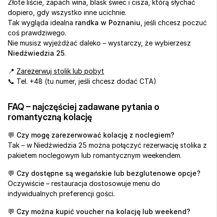
Złote liście, zapach wina, blask świec i cisza, którą słychać 
dopiero, gdy wszystko inne ucichnie.
Tak wygląda idealna 
randka w Poznaniu
, jeśli chcesz poczuć 
coś prawdziwego.
Nie musisz wyjeżdżać daleko – wystarczy, że wybierzesz 
Niedźwiedzia 25
.
📍 
Zarezerwuj stolik lub pobyt
📞 Tel. +48 (tu numer, jeśli chcesz dodać CTA)
FAQ – najczęściej zadawane pytania o 
romantyczną kolację
💬 Czy mogę zarezerwować kolację z noclegiem?
Tak – w Niedźwiedzia 25 można połączyć rezerwację stolika z 
pakietem noclegowym lub romantycznym weekendem.
💬 Czy dostępne są wegańskie lub bezglutenowe opcje?
Oczywiście – restauracja dostosowuje menu do 
indywidualnych preferencji gości.
💬 Czy można kupić voucher na kolację lub weekend?