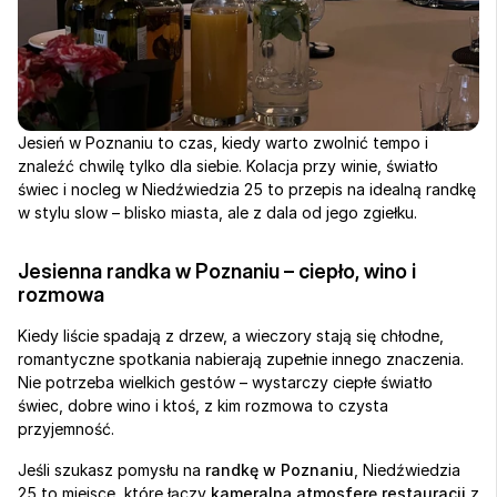
Jesień w Poznaniu to czas, kiedy warto zwolnić tempo i 
znaleźć chwilę tylko dla siebie. Kolacja przy winie, światło 
świec i nocleg w Niedźwiedzia 25 to przepis na idealną randkę 
w stylu slow – blisko miasta, ale z dala od jego zgiełku.
Jesienna randka w Poznaniu – ciepło, wino i 
rozmowa
Kiedy liście spadają z drzew, a wieczory stają się chłodne, 
romantyczne spotkania nabierają zupełnie innego znaczenia.
Nie potrzeba wielkich gestów – wystarczy ciepłe światło 
świec, dobre wino i ktoś, z kim rozmowa to czysta 
przyjemność.
Jeśli szukasz pomysłu na 
randkę w Poznaniu
, Niedźwiedzia 
25 to miejsce, które łączy 
kameralną atmosferę restauracji
 z 