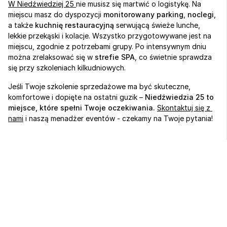
W Niedźwiedziej 25 
nie musisz się martwić o logistykę. Na 
miejscu masz do dyspozycji 
monitorowany parking
, 
noclegi
, 
a także 
kuchnię restauracyjną
 serwującą świeże lunche, 
lekkie przekąski i kolacje. Wszystko przygotowywane jest na 
miejscu, zgodnie z potrzebami grupy. Po intensywnym dniu 
można zrelaksować się w 
strefie SPA
, co świetnie sprawdza 
się przy szkoleniach kilkudniowych.
Jeśli Twoje szkolenie sprzedażowe ma być skuteczne, 
komfortowe i dopięte na ostatni guzik – 
Niedźwiedzia 25 to 
miejsce, które spełni Twoje oczekiwania. 
Skontaktuj się z 
nami
 i naszą menadżer eventów - czekamy na Twoje pytania!
Sport, biznes 
i regeneracja 