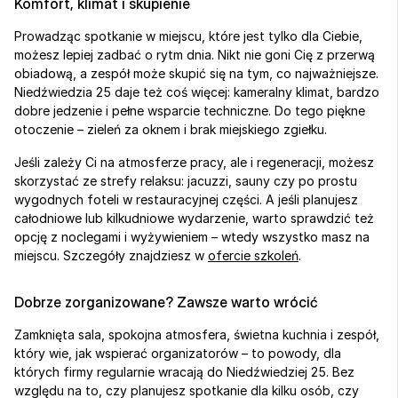
Komfort, klimat i skupienie
Prowadząc spotkanie w miejscu, które jest tylko dla Ciebie, 
możesz lepiej zadbać o rytm dnia. Nikt nie goni Cię z przerwą 
obiadową, a zespół może skupić się na tym, co najważniejsze. 
Niedźwiedzia 25 daje też coś więcej: kameralny klimat, bardzo 
dobre jedzenie i pełne wsparcie techniczne. Do tego piękne 
otoczenie – zieleń za oknem i brak miejskiego zgiełku.
Jeśli zależy Ci na atmosferze pracy, ale i regeneracji, możesz 
skorzystać ze strefy relaksu: jacuzzi, sauny czy po prostu 
wygodnych foteli w restauracyjnej części. A jeśli planujesz 
całodniowe lub kilkudniowe wydarzenie, warto sprawdzić też 
opcję z noclegami i wyżywieniem – wtedy wszystko masz na 
miejscu. Szczegóły znajdziesz w 
ofercie szkoleń
.
Dobrze zorganizowane? Zawsze warto wrócić
Zamknięta sala, spokojna atmosfera, świetna kuchnia i zespół, 
który wie, jak wspierać organizatorów – to powody, dla 
których firmy regularnie wracają do Niedźwiedziej 25. Bez 
względu na to, czy planujesz spotkanie dla kilku osób, czy 