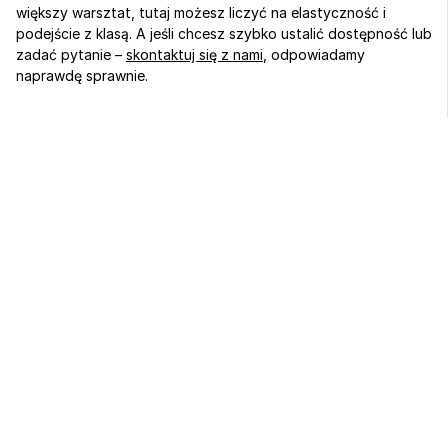
większy warsztat, tutaj możesz liczyć na elastyczność i 
podejście z klasą. A jeśli chcesz szybko ustalić dostępność lub 
zadać pytanie – 
skontaktuj się z nami
, odpowiadamy 
naprawdę sprawnie.
Sport, biznes 
i regeneracja 
w jednym miejscu
od 259 zł / noc
Zarezerwuj pobyt
Zorganizuj wydarzenie