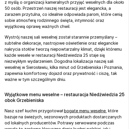
z myślą o organizacji kameralnych przyjęć weselnych dla około 
50 osób. Przestrzeń naszej restauracji jest elegancka, a 
zarazem przytulna, co idealnie odpowiada parom, które cenią 
sobie atmosferę rodzinnego święta, intymność oraz 
wyjątkową oprawę ważnych chwil.
Wystrój naszej sali weselnej został starannie przemyślany – 
subtelne dekoracje, nastrojowe oświetlenie oraz eleganckie 
nakrycia stołów tworzą niepowtarzalny klimat, dzięki któremu 
każde wesele w restauracji Niedźwiedzia 25 staje się 
niezwykłym wydarzeniem. Dogodna lokalizacja naszej sali 
weselnej w Sierosławiu, kilka minut od Grzebieniska i Poznania, 
zapewnia komfortowy dojazd oraz prywatność i ciszę, tak 
ważne w tym szczególnym dniu.
Wyjątkowe menu weselne – restauracja Niedźwiedzia 25 
obok Grzebieniska
Nasz szef kuchni przygotował 
bogate menu weselne
, które 
bazuje na świeżych, sezonowych produktach dostarczanych 
od lokalnych producentów. Potrawy serwowane podczas 
wesela to zarówno klasyczne dania kuchni polskiej, jak i 