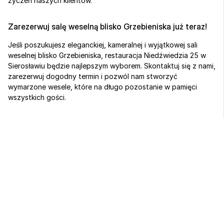
życzeń naszych klientów.
Zarezerwuj salę weselną blisko Grzebieniska już teraz!
Jeśli poszukujesz eleganckiej, kameralnej i wyjątkowej sali 
weselnej blisko Grzebieniska, restauracja Niedźwiedzia 25 w 
Sierosławiu będzie najlepszym wyborem. Skontaktuj się z nami, 
zarezerwuj dogodny termin i pozwól nam stworzyć 
wymarzone wesele, które na długo pozostanie w pamięci 
wszystkich gości.
Sport, biznes 
i regeneracja 
w jednym miejscu