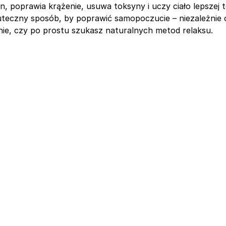
n, poprawia krążenie, usuwa toksyny i uczy ciało lepszej t
uteczny sposób, by poprawić samopoczucie – niezależnie o
nie, czy po prostu szukasz naturalnych metod relaksu.
rt, biznes i regenera
w jednym miejscu
od 259 zł / noc
rezerwuj pobyt
Zorganizuj wydarze