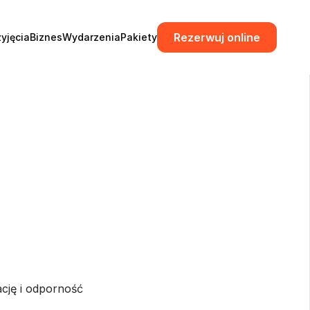
Rezerwuj online
zyjęcia
Biznes
Wydarzenia
Pakiety
ję i odporność 