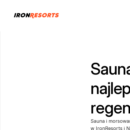
Sauna
najle
regen
Sauna i morsowan
w IronResorts i N