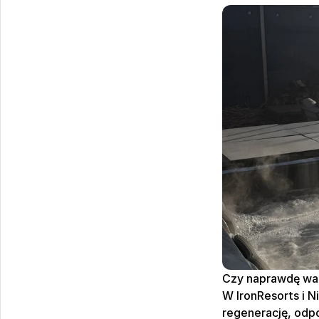
Czy naprawdę wart
W IronResorts i N
regenerację, odp