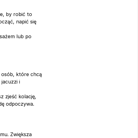
, by robić to 
ząć, napić się 
sażem lub po 
 osób, które chcą 
acuzzi i 
 zjeść kolację, 
wdę odpoczywa.
mu. Zwiększa 