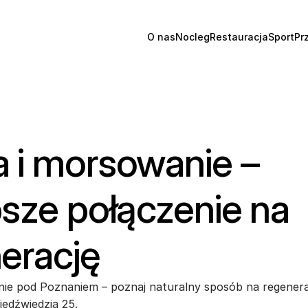
O nas
Nocleg
Restauracja
Sport
Pr
 i morsowanie – 
psze połączenie na 
erację
ie pod Poznaniem – poznaj naturalny sposób na regenerac
iedźwiedzia 25.