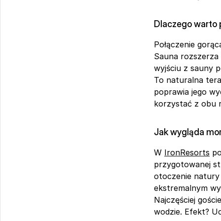
Dlaczego warto 
Połączenie gorąca
Sauna rozszerza n
wyjściu z sauny 
To naturalna tera
poprawia jego wyd
korzystać z obu r
Jak wygląda mor
W 
IronResorts
 p
przygotowanej str
otoczenie natury 
ekstremalnym wy
Najczęściej gości
wodzie. Efekt? Uc