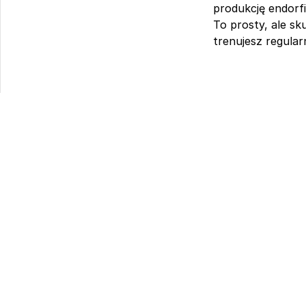
produkcję endorfi
To prosty, ale sk
trenujesz regular
Spo
Za