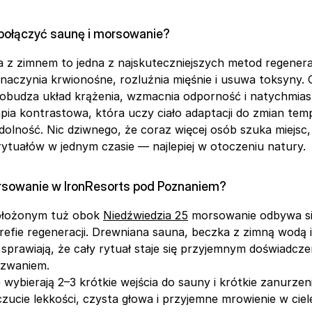
połączyć saunę i morsowanie?
 z zimnem to jedna z najskuteczniejszych metod regenerac
aczynia krwionośne, rozluźnia mięśnie i usuwa toksyny. C
pobudza układ krążenia, wzmacnia odporność i natychmias
pia kontrastowa, która uczy ciało adaptacji do zmian tempe
olność. Nic dziwnego, że coraz więcej osób szuka miejsc,
ytuałów w jednym czasie — najlepiej w otoczeniu natury.
sowanie w IronResorts pod Poznaniem?
ołożonym tuż obok 
Niedźwiedzia 25
 morsowanie odbywa się
efie regeneracji. Drewniana sauna, beczka z zimną wodą i
sprawiają, że cały rytuał staje się przyjemnym doświadczen
zwaniem.
e wybierają 2–3 krótkie wejścia do sauny i krótkie zanurzeni
zucie lekkości, czysta głowa i przyjemne mrowienie w ciel