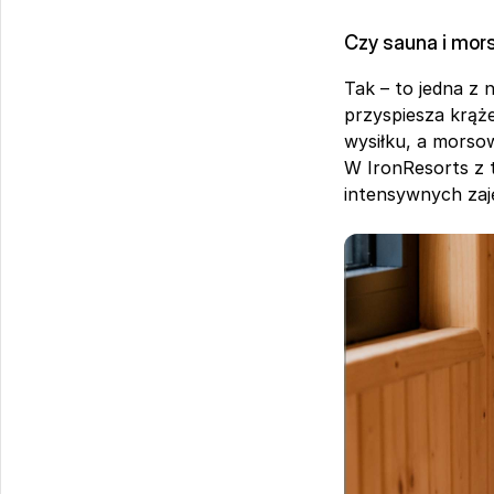
Czy sauna i mor
Tak – to jedna z 
przyspiesza krąże
wysiłku, a morsow
W IronResorts z t
intensywnych zaj