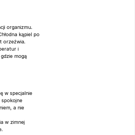
ji organizmu. 
hłodna kąpiel po 
t orzeźwia.
ratur i 
 gdzie mogą 
 w specjalnie 
 spokojne 
iem, a nie 
a w zimnej 
e.