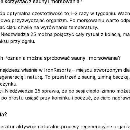
a korzystać z sauny i morsowania?
ób optymalna częstotliwość to 1–2 razy w tygodniu. Ważne
pniowo przyzwyczajać organizm. Po morsowaniu warto odpoc
 dać ciału chwilę na wyrównanie temperatury.
 Niedźwiedzia 25 można połączyć cały rytuał z kolacją, ma
aksu przy ogniu.
ch Poznania można spróbować sauny i morsowania?
najdziesz właśnie w 
IronResorts
 – miejscu stworzonym dla
egenerację i naturę. To przestrzeń z sauną, zimną beczką, j
czynku.
ji Niedźwiedzia 25 sprawia, że po sesji ciepło–zimno możesz
b po prostu usiąść przy kominku i poczuć, że ciało napra
ła?
eratur aktywuje naturalne procesy regeneracyjne organiz