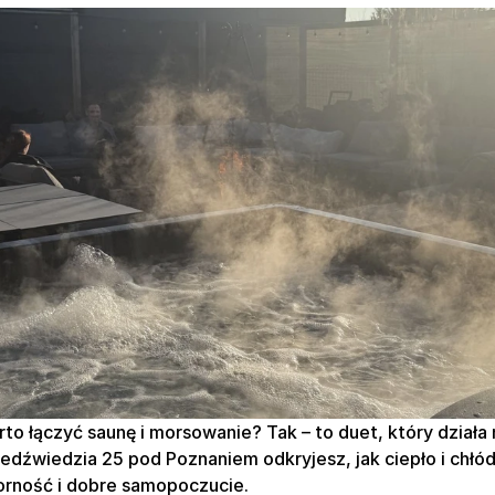
o łączyć saunę i morsowanie? Tak – to duet, który działa na
iedźwiedzia 25 pod Poznaniem odkryjesz, jak ciepło i chłód
orność i dobre samopoczucie.