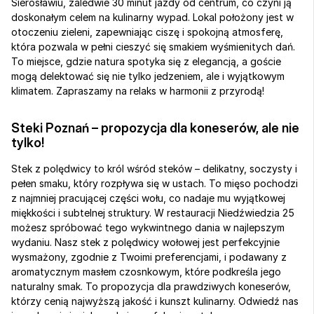
Sierosławiu, zaledwie 30 minut jazdy od centrum, co czyni ją 
doskonałym celem na kulinarny wypad. Lokal położony jest w 
otoczeniu zieleni, zapewniając ciszę i spokojną atmosferę, 
która pozwala w pełni cieszyć się smakiem wyśmienitych dań. 
To miejsce, gdzie natura spotyka się z elegancją, a goście 
mogą delektować się nie tylko jedzeniem, ale i wyjątkowym 
klimatem. Zapraszamy na relaks w harmonii z przyrodą!
Steki Poznań – propozycja dla koneserów, ale nie 
tylko!
Stek z polędwicy to król wśród steków – delikatny, soczysty i 
pełen smaku, który rozpływa się w ustach. To mięso pochodzi 
z najmniej pracującej części wołu, co nadaje mu wyjątkowej 
miękkości i subtelnej struktury. W restauracji Niedźwiedzia 25 
możesz spróbować tego wykwintnego dania w najlepszym 
wydaniu. Nasz stek z polędwicy wołowej jest perfekcyjnie 
wysmażony, zgodnie z Twoimi preferencjami, i podawany z 
aromatycznym masłem czosnkowym, które podkreśla jego 
naturalny smak. To propozycja dla prawdziwych koneserów, 
którzy cenią najwyższą jakość i kunszt kulinarny. Odwiedź nas 