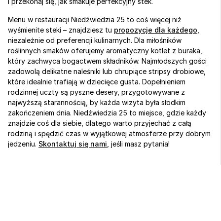
i przekonaj się, jak smakuje perfekcyjny stek.
Menu w restauracji Niedźwiedzia 25 to coś więcej niż 
wyśmienite steki – znajdziesz tu 
propozycje dla każdego
, 
niezależnie od preferencji kulinarnych. Dla miłośników 
roślinnych smaków oferujemy aromatyczny kotlet z buraka, 
który zachwyca bogactwem składników. Najmłodszych gości 
zadowolą delikatne naleśniki lub chrupiące stripsy drobiowe, 
które idealnie trafiają w dziecięce gusta. Dopełnieniem 
rodzinnej uczty są pyszne desery, przygotowywane z 
najwyższą starannością, by każda wizyta była słodkim 
zakończeniem dnia. Niedźwiedzia 25 to miejsce, gdzie każdy 
znajdzie coś dla siebie, dlatego warto przyjechać z całą 
rodziną i spędzić czas w wyjątkowej atmosferze przy dobrym 
jedzeniu. 
Skontaktuj się nami
, jeśli masz pytania!