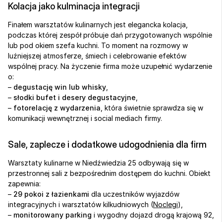
Kolacja jako kulminacja integracji
Finałem warsztatów kulinarnych jest elegancka kolacja, 
podczas której zespół próbuje dań przygotowanych wspólnie 
lub pod okiem szefa kuchni. To moment na rozmowy w 
luźniejszej atmosferze, śmiech i celebrowanie efektów 
wspólnej pracy. Na życzenie firma może uzupełnić wydarzenie 
o:
– 
degustację win lub whisky
,
– 
słodki bufet i desery degustacyjne
,
– 
fotorelację z wydarzenia
, która świetnie sprawdza się w 
komunikacji wewnętrznej i social mediach firmy.
Sale, zaplecze i dodatkowe udogodnienia dla firm
Warsztaty kulinarne w Niedźwiedzia 25 odbywają się w 
przestronnej sali z bezpośrednim dostępem do kuchni. Obiekt 
zapewnia:
– 
29 pokoi z łazienkami
 dla uczestników wyjazdów 
integracyjnych i warsztatów kilkudniowych (
Noclegi
),
– 
monitorowany parking
 i wygodny dojazd drogą krajową 92,