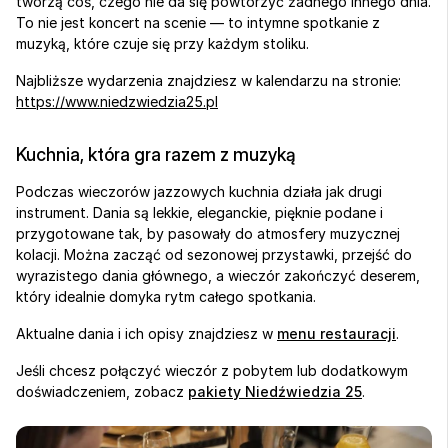
tworzą coś, czego nie da się powtórzyć żadnego innego dnia. 
To nie jest koncert na scenie — to intymne spotkanie z 
muzyką, które czuje się przy każdym stoliku.
Najbliższe wydarzenia znajdziesz w kalendarzu na stronie:
https://www.niedzwiedzia25.pl
Kuchnia, która gra razem z muzyką
Podczas wieczorów jazzowych kuchnia działa jak drugi 
instrument. Dania są lekkie, eleganckie, pięknie podane i 
przygotowane tak, by pasowały do atmosfery muzycznej 
kolacji. Można zacząć od sezonowej przystawki, przejść do 
wyrazistego dania głównego, a wieczór zakończyć deserem, 
który idealnie domyka rytm całego spotkania.
Aktualne dania i ich opisy znajdziesz w 
menu restauracji
.
Jeśli chcesz połączyć wieczór z pobytem lub dodatkowym 
doświadczeniem, zobacz 
pakiety Niedźwiedzia 25
.