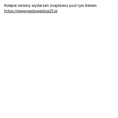
Kolejne terminy wydarzeń znajdziesz pod tym linkiem:
https://www.niedzwiedzia25.pl
Sport, biznes 
i regeneracja 
w jednym miejscu
od 259 zł / noc
Zarezerwuj pobyt
Zorganizuj wydarzenie