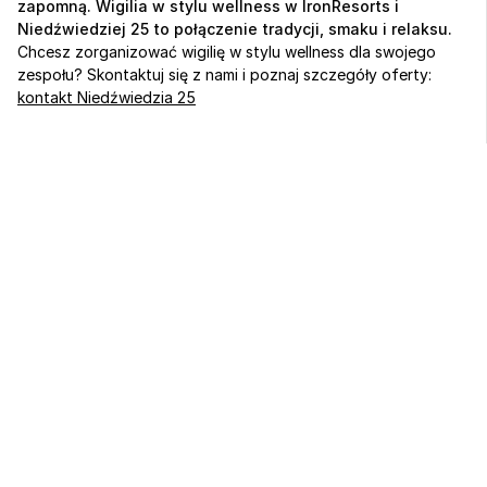
zapomną. Wigilia w stylu wellness w IronResorts i 
Niedźwiedziej 25 to połączenie tradycji, smaku i relaksu. 
Chcesz zorganizować wigilię w stylu wellness dla swojego 
zespołu? Skontaktuj się z nami i poznaj szczegóły oferty: 
kontakt Niedźwiedzia 25
Sport, biznes 
i regeneracja 
w jednym miejscu
od 259 zł / noc
Zarezerwuj pobyt
Zorganizuj wydarzenie