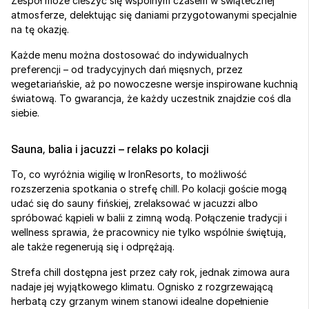
Zespół może cieszyć się wspólnym czasem w świątecznej 
atmosferze, delektując się daniami przygotowanymi specjalnie 
na tę okazję.
Każde menu można dostosować do indywidualnych 
preferencji – od tradycyjnych dań mięsnych, przez 
wegetariańskie, aż po nowoczesne wersje inspirowane kuchnią 
światową. To gwarancja, że każdy uczestnik znajdzie coś dla 
siebie.
Sauna, balia i jacuzzi – relaks po kolacji
To, co wyróżnia wigilię w IronResorts, to możliwość 
rozszerzenia spotkania o strefę chill. Po kolacji goście mogą 
udać się do sauny fińskiej, zrelaksować w jacuzzi albo 
spróbować kąpieli w balii z zimną wodą. Połączenie tradycji i 
wellness sprawia, że pracownicy nie tylko wspólnie świętują, 
ale także regenerują się i odprężają.
Strefa chill dostępna jest przez cały rok, jednak zimowa aura 
nadaje jej wyjątkowego klimatu. Ognisko z rozgrzewającą 
herbatą czy grzanym winem stanowi idealne dopełnienie 